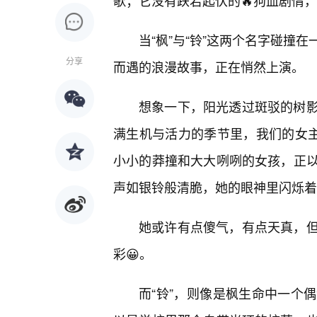
歌；它没有跌宕起伏的🔥狗血剧情
当“枫”与“铃”这两个名字碰撞
分享
而遇的浪漫故事，正在悄然上演。
想象一下，阳光透过斑驳的树
满生机与活力的季节里，我们的女主
小小的莽撞和大大咧咧的女孩，正
声如银铃般清脆，她的眼神里闪烁着
她或许有点傻气，有点天真，
彩😀。
而“铃”，则像是枫生命中一个