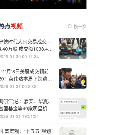
热点
视频
换一换
宁德时代大宗交易成交—
4.40万股 成交额1038.40
万元
2026-01-30 09:11:34
1!1‘月’8日美股成交额前
20：英伟达本周下跌逾
7%，遭大空头做空
2026-01-31 00:20:34
调研汇;总：嘉实、华夏、
富国基金等40家明星机构
调研欢瑞世纪！
2026-01-31 19:51:34
国.盛宏观：“十五五”规划