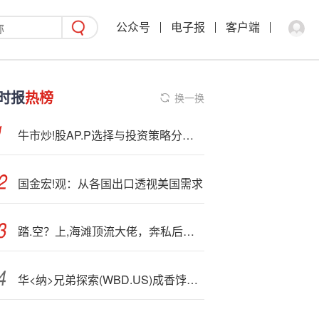
公众号
电子报
客户端
时报
热榜
换一换
牛市炒!股AP.P选择与投资策略分析：新浪财经APP为何成为投资者首选？
国金宏!观：从各国出口透视美国需求
踏.空？上,海滩顶流大佬，奔私后业绩滑坡，疑似净值依然只有6毛
华<纳>兄弟探索(WBD.US)成香饽饽 引来Paramount Skydance与奈飞等多方并购意向