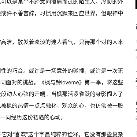
也可以是某个不经意间擦肩而过的陌生人。冷峻的外
他或许不善言辞，习惯用沉默来回应世界，但眼神中
雅高洁，散发着淡淡的迷人香气，只待那个对的人来
剧性的巧合。或许是一场意外的碰撞，或许是一次无
面对的挑战。《枫与铃loveme》第一季，将这些
段段动人心弦的开端。当枫那活泼雀跃的身影闯入了
孔被枫的热情一点点融化，观众的心，也仿佛被一股
一同经历这份初遇的心动。
它对“喜欢”这个字最纯粹的诠释。它没有那些复杂