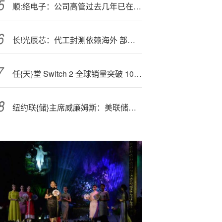
顺:络电子：公司高管过去几年已在自身能力范围内增持公司股票
长!光辰芯：代工封测依赖海外 部分股东特殊条款引关注 深耕小众业务如何破局？
任{天}堂 Switch 2 全球销量突破 1000 万台，Switch 系列总销量达 1.54 亿台
纽约联{储}主席威廉姆斯：美联储或很快需扩表以满足流动性需求