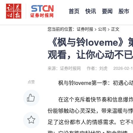
首页
快讯
要闻
股市
您当前的位置：
证券时报
>
公司
>
正文
《枫与铃loveme
观看，让你心动不已
来源：证券时报网
作者：刘虎
2026-02-1
枫与铃loveme第一季：初遇
点赞
在这个充斥着快节奏和信息爆
份能够触动心灵深处，带来温暖与悸动
足了这份都市人的情感需求。它不