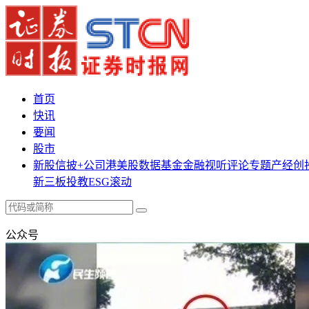
首页
快讯
要闻
股市
新股
信披+
公司
港美股
数据
基金
金融
视听
评论
专题
产经
创
新三板
投教
ESG
滚动
公众号