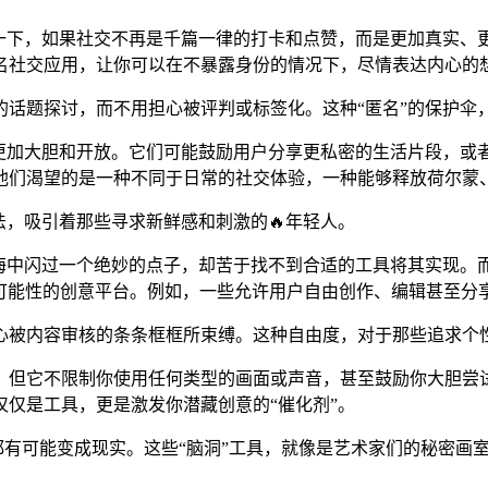
一下，如果社交不再是千篇一律的打卡和点赞，而是更加真实、更
名社交应用，让你可以在不暴露身份的情况下，尽情表达内心的
的话题探讨，而不用担心被评判或标签化。这种“匿名”的保护伞
法更加大胆和开放。它们可能鼓励用户分享更私密的生活片段，或
他们渴望的是一种不同于日常的社交体验，一种能够释放荷尔蒙
法，吸引着那些寻求新鲜感和刺激的🔥年轻人。
们脑海中闪过一个绝妙的点子，却苦于找不到合适的工具将其实现。
穷可能性的创意平台。例如，一些允许用户自由创作、编辑甚至分享
心被内容审核的条条框框所束缚。这种自由度，对于那些追求个
，但它不限制你使用任何类型的画面或声音，甚至鼓励你大胆尝试
仅仅是工具，更是激发你潜藏创意的“催化剂”。
，都有可能变成现实。这些“脑洞”工具，就像是艺术家们的秘密