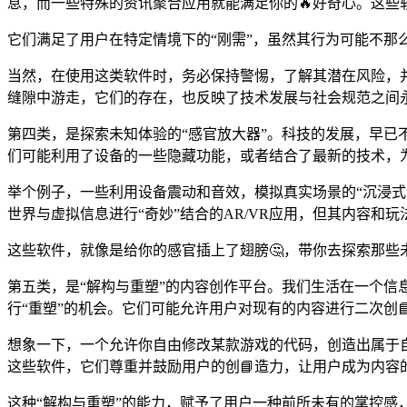
息，而一些特殊的资讯聚合应用就能满足你的🔥好奇心。这些
它们满足了用户在特定情境下的“刚需”，虽然其行为可能不那
当然，在使用这类软件时，务必保持警惕，了解其潜在风险，并
缝隙中游走，它们的存在，也反映了技术发展与社会规范之间
第四类，是探索未知体验的“感官放大器”。科技的发展，早已
们可能利用了设备的一些隐藏功能，或者结合了最新的技术，
举个例子，一些利用设备震动和音效，模拟真实场景的“沉浸式
世界与虚拟信息进行“奇妙”结合的AR/VR应用，但其内容和
这些软件，就像是给你的感官插上了翅膀🤔，带你去探索那些
第五类，是“解构与重塑”的内容创作平台。我们生活在一个信息
行“重塑”的机会。它们可能允许用户对现有的内容进行二次创
想象一下，一个允许你自由修改某款游戏的代码，创造出属于
这些软件，它们尊重并鼓励用户的创📘造力，让用户成为内容
这种“解构与重塑”的能力，赋予了用户一种前所未有的掌控感