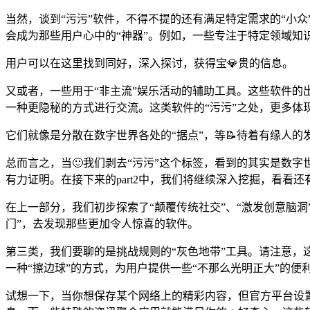
当然，谈到“污污”软件，不得不提的还有满足特定需求的“小
会成为那些用户心中的“神器”。例如，一些专注于特定领域知
用户可以在这里找到同好，深入探讨，获得宝💎贵的信息。
又或者，一些用于“非主流”娱乐活动的辅助工具。这些软件的
一种更隐秘的方式进行交流。这类软件的“污污”之处，更多体
它们就像是分散在数字世界各处的“据点”，等📝待着有缘人的
总而言之，当🙂我们剥去“污污”这个标签，看到的其实是数
有力证明。在接下来的part2中，我们将继续深入挖掘，看看
在上一部分，我们初步探索了“颠覆传统社交”、“激发创意脑洞
门”，去发现那些更加令人惊喜的软件。
第三类，我们要聊的是挑战规则的“灰色地带”工具。请注意，
一种“擦边球”的方式，为用户提供一些“不那么光明正大”的
试想一下，当你想保存某个网络上的精彩内容，但官方平台设置