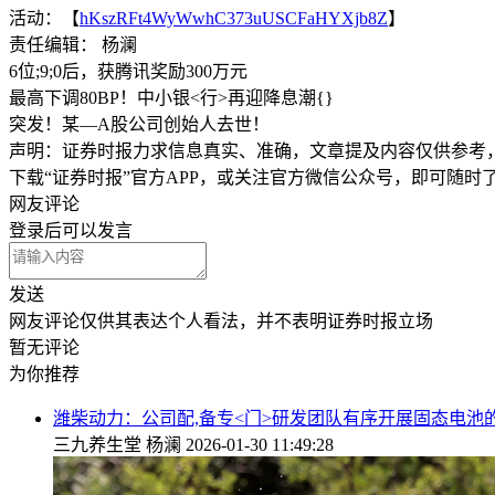
活动：【
hKszRFt4WyWwhC373uUSCFaHYXjb8Z
】
责任编辑： 杨澜
6位;9;0后，获腾讯奖励300万元
最高下调80BP！中小银<行>再迎降息潮{}
突发！某—A股公司创始人去世！
声明：证券时报力求信息真实、准确，文章提及内容仅供参考
下载“证券时报”官方APP，或关注官方微信公众号，即可随
网友评论
登录
后可以发言
发送
网友评论仅供其表达个人看法，并不表明证券时报立场
暂无评论
为你推荐
潍柴动力：公司配,备专<门>研发团队有序开展固态电池
三九养生堂
杨澜
2026-01-30 11:49:28