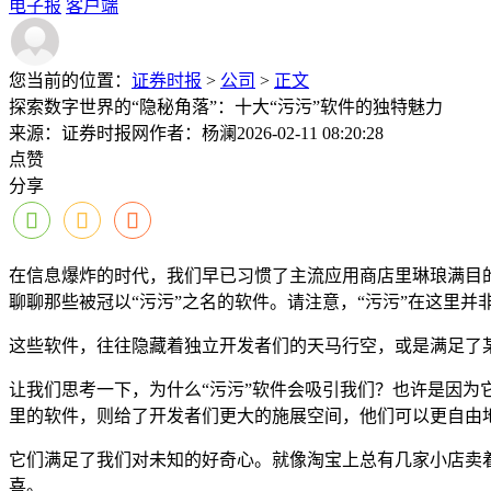
电子报
客户端
您当前的位置：
证券时报
>
公司
>
正文
探索数字世界的“隐秘角落”：十大“污污”软件的独特魅力
来源：证券时报网
作者：杨澜
2026-02-11 08:20:28
点赞
分享
在信息爆炸的时代，我们早已习惯了主流应用商店里琳琅满目的
聊聊那些被冠以“污污”之名的软件。请注意，“污污”在这里并
这些软件，往往隐藏着独立开发者们的天马行空，或是满足了
让我们思考一下，为什么“污污”软件会吸引我们？也许是因为
里的软件，则给了开发者们更大的施展空间，他们可以更自由地
它们满足了我们对未知的好奇心。就像淘宝上总有几家小店卖着
喜。