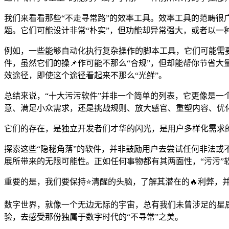
我们来看看那些“不走寻常路”的效率工具。效率工具的范畴很广
题。它们可能设计非常“朴实”，但功能却异常强大，或者以一种
例如，一些能够自动化执行复杂操作的脚本工具，它们可能需
件，虽然它们的操📌作可能不那么“合规”，但却能帮你节省
效途径，即使这个途径看起来不那么“光鲜”。
总结来说，“十大污污软件”并非一个简单的列表，它更像是
意、满足小众需求，还是挑战规则、放大感官、重塑内容、优
它们的存在，是独立开发者们才华的闪光，是用户多样化需求
探索这些“隐秘角落”的软件，并非鼓励用户去尝试任何非法
展所带来的无限可能性。正如任何事物都有其两面性，“污污”
重要的是，我们要保持⭐清醒的头脑，了解其潜在的🔥利弊，
数字世界，就像一个无边无际的宇宙，总有我们未曾涉足的星辰
验，去感受那份独属于数字时代的“不寻常”之美。